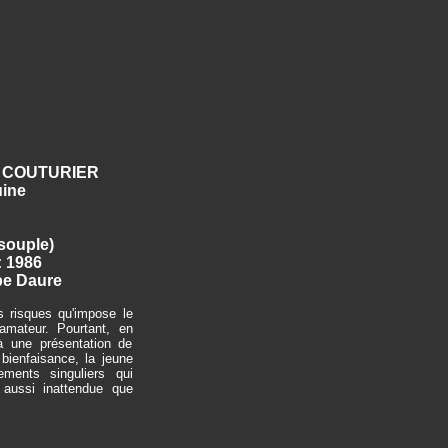
 COUTURIER
uine
 souple)
: 1986
ppe Daure
s risques qu'impose le
amateur. Pourtant, en
à une présentation de
bienfaisance, la jeune
nements singuliers qui
 aussi inattendue que